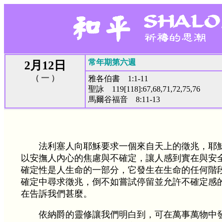
常年期第六週
2月12日
（ 一 ）
雅各伯書 1:1-11
聖詠 119[118]:67,68,71,72,75,76
馬爾谷福音 8:11-13
法利塞人向耶穌要求一個來自天上的徵兆，耶
以安撫人內心的焦慮與不確定，讓人感到實在與安
確定性是人生命的一部分，它發生在生命的任何階
確定中尋求徵兆，倒不如嘗試停留並允許不確定感
在告訴我們甚麼。
依納爵的靈修讓我們明白到，可在萬事萬物中