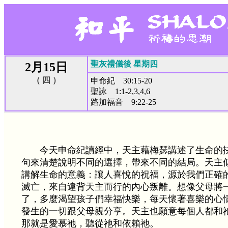
聖灰禮儀後 星期四
2月15日
（ 四 ）
申命紀 30:15-20
聖詠 1:1-2,3,4,6
路加福音 9:22-25
今天申命紀讀經中，天主藉梅瑟講述了生命的
句來清楚說明不同的選擇，帶來不同的結局。天主
講解生命的意義：讓人喜悅的祝福，源於我們正確
滅亡，來自違背天主而行的內心叛離。想像父母將
了，多麼渴望孩子們幸福快樂，每天懷著喜樂的心
發生的一切跟父母親分享。天主也願意每個人都和
那就是愛慕祂，聽從祂和依賴祂。