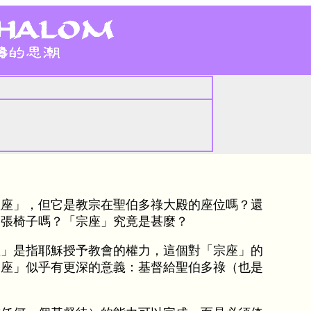
皇座」，但它是教宗在聖伯多祿大殿的座位嗎？還
這張椅子嗎？「宗座」究竟是甚麼？
座」是指耶穌授予教會的權力，這個對「宗座」的
宗座」似乎有更深的意義：基督給聖伯多祿（也是