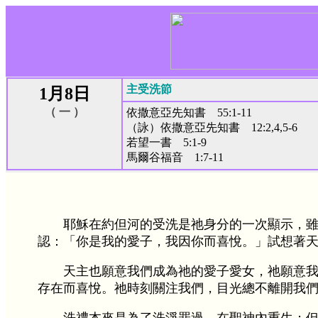
主受洗節
1月8日
（ 一 ）
依撒意亞先知書 55:1-11
（詠）依撒意亞先知書 12:2,4,5-6
若望一書 5:1-9
馬爾谷福音 1:7-11
耶穌在約但河的受洗是祂身分的一次顯示，
認：「你是我的愛子，我因你而喜悅。」試想著
天主也願意我們成為祂的愛子愛女，祂願意
存在而喜悅。祂時刻關注我們，目光總不離開我