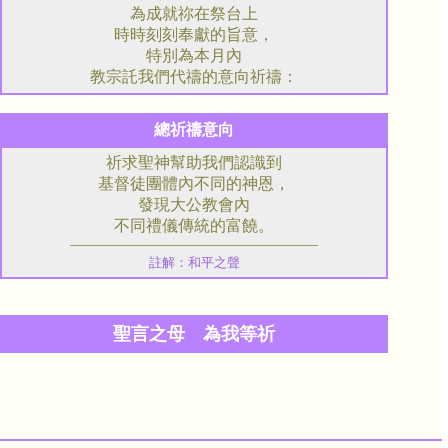
為成就祢在祭台上
時時刻刻奉獻的旨意，
特別為本月內
教宗託我們代禱的意向祈禱：
總祈禱意向
祈求聖神幫助我們認識到
基督徒團體內不同的神恩，
發現大公教會內
不同禮儀傳統的富饒。
註解：和平之聲
聖言之母 為我等祈