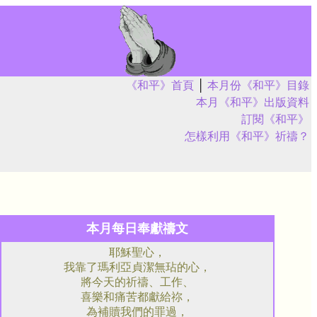
《和平》首頁
│
本月份《和平》目錄
本月《和平》出版資料
訂閱《和平》
怎樣利用《和平》祈禱？
本月每日奉獻禱文
耶穌聖心，
我靠了瑪利亞貞潔無玷的心，
將今天的祈禱、工作、
喜樂和痛苦都獻給祢，
為補贖我們的罪過，