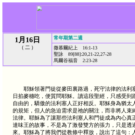
常年期第二週
1月16日
（ 二 ）
撒慕爾紀上 16:1-13
聖詠 89[88]:20,21-22,27-28
馬爾谷福音 2:23-28
耶穌領著門徒從麥田裏路過，死守法律的法利
日掐麥穗吃，便質問耶穌。讀這段聖經，只感受到
自由的，驕傲的法利塞人正好相反。耶穌身為猶太
的規矩，但人的急迫需求是祂的關注，而非將人束
法律。耶穌為了讓那些法利塞人和門徒成為內心真
達味王的故事，不是為了激發雙方的張力，只是透
來。耶穌為了將我們從教條中釋放，說出了這句：