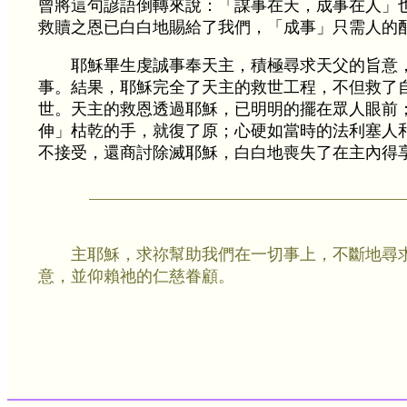
曾將這句諺語倒轉來說：「謀事在天，成事在人」也
救贖之恩已白白地賜給了我們，「成事」只需人的
耶穌畢生虔誠事奉天主，積極尋求天父的旨意
事。結果，耶穌完全了天主的救世工程，不但救了
世。天主的救恩透過耶穌，已明明的擺在眾人眼前
伸」枯乾的手，就復了原；心硬如當時的法利塞人
不接受，還商討除滅耶穌，白白地喪失了在主內得
主耶穌，求祢幫助我們在一切事上，不斷地尋
意，並仰賴祂的仁慈眷顧。