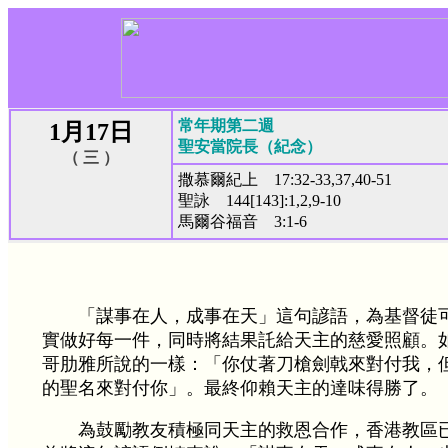
常年期第二週
1月17日
聖安當院長（紀念）
（ 三 ）
撒慕爾紀上 17:32-33,37,40-51
聖詠 144[143]:1,2,9-10
馬爾谷福音 3:1-6
「謀事在人，成事在天」這句諺語，為基督徒
實做好每一件，同時將結果託給天主的慈愛照顧。
哥肋雅所說的一樣：「你仗著刀槍劍戟來對付我，
的聖名來對付你」。最終仰賴天主的達味得勝了。
為鼓勵教友積極同天主的救恩合作，香港教區