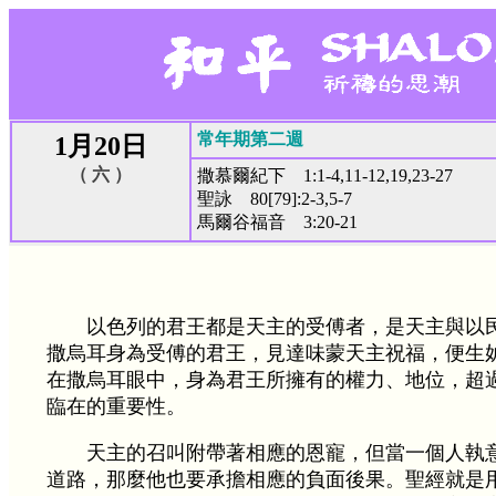
常年期第二週
1月20日
（ 六 ）
撒慕爾紀下 1:1-4,11-12,19,23-27
聖詠 80[79]:2-3,5-7
馬爾谷福音 3:20-21
以色列的君王都是天主的受傅者，是天主與以
撒烏耳身為受傅的君王，見達味蒙天主祝福，便生
在撒烏耳眼中，身為君王所擁有的權力、地位，超
臨在的重要性。
天主的召叫附帶著相應的恩寵，但當一個人執
道路，那麼他也要承擔相應的負面後果。聖經就是