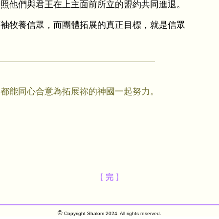
按照他們與君王在上主面前所立的盟約共同進退。
領袖牧養信眾，而團體拓展的真正目標，就是信眾
們都能同心合意為拓展祢的神國一起努力。
【
完
】
©
Copyright Shalom 2024. All rights reserved.