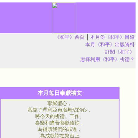
《和平》首頁
│
本月份《和平》目錄
本月《和平》出版資料
訂閱《和平》
怎樣利用《和平》祈禱？
本月每日奉獻禱文
耶穌聖心，
我靠了瑪利亞貞潔無玷的心，
將今天的祈禱、工作、
喜樂和痛苦都獻給祢，
為補贖我們的罪過，
為成就祢在祭台上