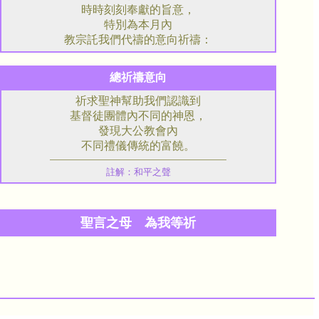
時時刻刻奉獻的旨意，
特別為本月內
教宗託我們代禱的意向祈禱：
總祈禱意向
祈求聖神幫助我們認識到
基督徒團體內不同的神恩，
發現大公教會內
不同禮儀傳統的富饒。
註解：和平之聲
聖言之母 為我等祈