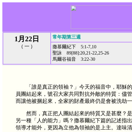
常年期第三週
1月22日
（ 一 ）
撒慕爾紀下 5:1-7,10
聖詠 89[88]:20,21-22,25-26
馬爾谷福音 3:22-30
「誰是真正的領袖？」今天的福音中，耶穌
員團結起來，號召大家共同對抗外敵的特質：儘
而讓他被捆起來，全家的財產最終仍是會被洗劫
然而，真正把人團結起來的特質又是甚麼？
另一種「人的能力」嗎？撒慕爾紀下篇的記述指
領導才能外，更因為立他為領袖的是上主。達味