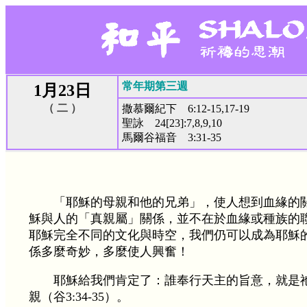
常年期第三週
1月23日
（ 二 ）
撒慕爾紀下 6:12-15,17-19
聖詠 24[23]:7,8,9,10
馬爾谷福音 3:31-35
「耶穌的母親和他的兄弟」，使人想到血緣的
穌與人的「真親屬」關係，並不在於血緣或種族的
耶穌完全不同的文化與時空，我們仍可以成為耶穌
係多麼奇妙，多麼使人興奮！
耶穌給我們肯定了：誰奉行天主的旨意，就是
親（谷3:34-35）。