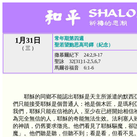
常年期第四週
1月31日
聖若望鮑思高司鐸（紀念）
（ 三 ）
撒慕爾紀下 24:2,9-17
聖詠 32[31]:1-2,5,6,7
馬爾谷福音 6:1-6
耶穌的同鄉不能認出耶穌是天主所派遣的默西
們只能接受耶穌是個普通人：祂是個木匠，是瑪利
我們，耶穌只能在信祂的人，至少在已經開始相信
為完全無信的人，耶穌的奇能無法生效。法利塞人
的神蹟，仍舊要求徵兆。他們看見了耶穌驅魔，卻
魔」。他們聽是聽，但聽不到；看是看，但看不見