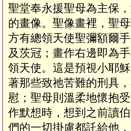
聖堂奉永援聖母為主保，
的畫像。聖像畫裡，聖母
方有總領天使聖彌額爾手
及茨冠；畫作右邊即為手
領天使。這是預視小耶穌
著那些致祂苦難的刑具，
慰；聖母則溫柔地懷抱受
作默想時，想到之前讀伯
們的一切掛慮都託給他，