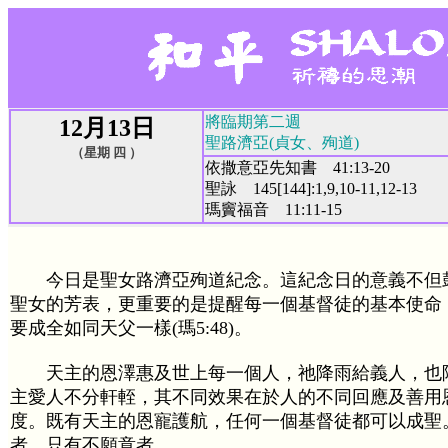
將臨期第二週
12月13日
聖路濟亞(貞女、殉道)
（星期 四 ）
依撒意亞先知書 41:13-20
聖詠 145[144]:1,9,10-11,12-13
瑪竇福音 11:11-15
今日是聖女路濟亞殉道紀念。這紀念日的意義不但
聖女的芳表，更重要的是提醒每一個基督徒的基本使命
要成全如同天父一樣(瑪5:48)。
天主的恩澤惠及世上每一個人，祂降雨給義人，也
主愛人不分軒輊，其不同效果在於人的不同回應及善用
度。既有天主的恩寵護航，任何一個基督徒都可以成聖
者，只有不願意者。