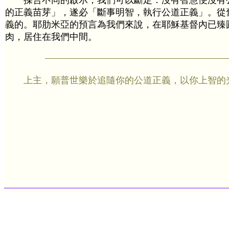
揉合不同的啟示，我們可以斷定：沒有智慧便沒有公
的正義苗芽」，遂必「斷事明智，執行公道正義」。從
義的。耶肋米亞的預言為我們來說，在耶穌基督內已臻
肉，居住在我們中間。
上主，願普世樂於追隨你的公道正義，以你上智的