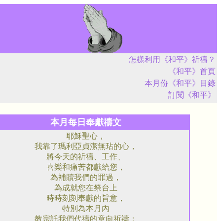
怎樣利用《和平》祈禱？
《和平》首頁
本月份《和平》目錄
訂閱《和平》
本月每日奉獻禱文
耶穌聖心，
我靠了瑪利亞貞潔無玷的心，
將今天的祈禱、工作、
喜樂和痛苦都獻給您，
為補贖我們的罪過，
為成就您在祭台上
時時刻刻奉獻的旨意，
特別為本月內
教宗託我們代禱的意向祈禱：