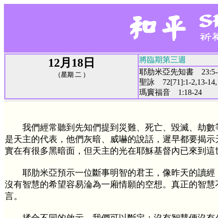
將臨期第三週
12月18日
耶肋米亞先知書 23:5-
（星期 二 ）
聖詠 72[71]:1-2,13-14,
瑪竇福音 1:18-24
我們經常聽到先知們提到災難、死亡、毀滅、劫數等
是天主的代表，他們灰暗、威嚇的說話，遲早都要揭示
實在有很多黑暗面，但天主的光在耶穌基督內已來到這
耶肋米亞預示一位斷事明智的君王，像昨天的讀經，
沒有智慧的希望容易淪為一廂情願的空想。真正的智慧
言。