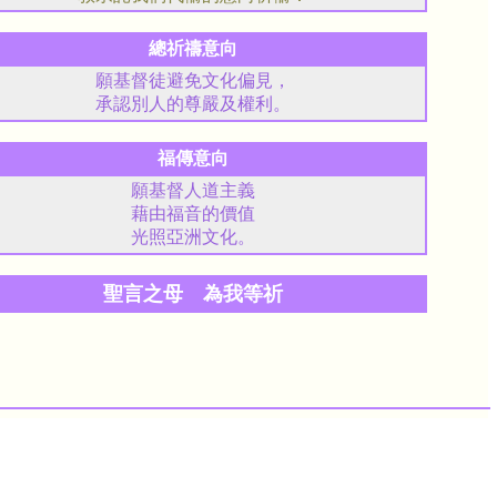
總祈禱意向
願基督徒避免文化偏見，
承認別人的尊嚴及權利。
福傳意向
願基督人道主義
藉由福音的價值
光照亞洲文化。
聖言之母 為我等祈