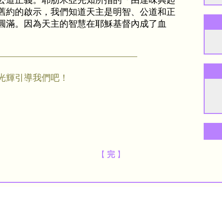
道正義。耶肋米亞先知所指的「由達味興起
舊約的啟示，我們知道天主是明智、公道和正
圓滿。因為天主的智慧在耶穌基督內成了血
光輝引導我們吧！
【
完
】