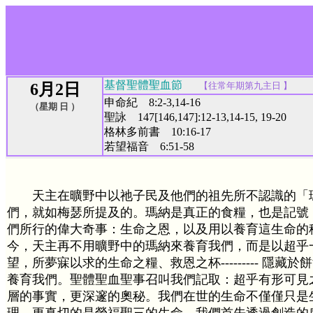
基督聖體聖血節
6月2日
【
往常年期第九主日
】
申命紀 8:2-3,14-16
（星期 日 ）
聖詠 147[146,147]:12-13,14-15, 19-20
格林多前書 10:16-17
若望福音 6:51-58
天主在曠野中以祂子民及他們的祖先所不認識的「
們，就如梅瑟所提及的。瑪納是真正的食糧，也是記號
們所行的偉大奇事：生命之恩，以及用以養育這生命的
今，天主再不用曠野中的瑪納來養育我們，而是以超乎
望，所夢寐以求的生命之糧、救恩之杯--------- 隱藏
養育我們。聖體聖血聖事召叫我們記取：超乎有形可見
層的事實，更深邃的奧秘。我們在世的生命不僅僅只是