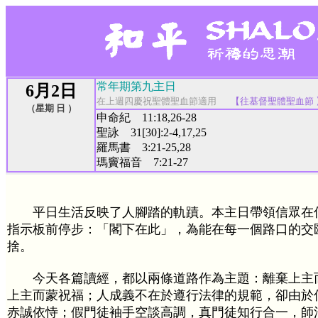
常年期第九主日
6月2日
在上週四慶祝聖體聖血節適用
【
往基督聖體聖血節
（星期 日 ）
申命紀 11:18,26-28
聖詠 31[30]:2-4,17,25
羅馬書 3:21-25,28
瑪竇福音 7:21-27
平日生活反映了人腳踏的軌蹟。本主日帶領信眾在
指示板前停步：「閣下在此」，為能在每一個路口的交
捨。
今天各篇讀經，都以兩條道路作為主題：離棄上主
上主而蒙祝福；人成義不在於遵行法律的規範，卻由於
赤誠依恃；假門徒袖手空談高調，真門徒知行合一，師