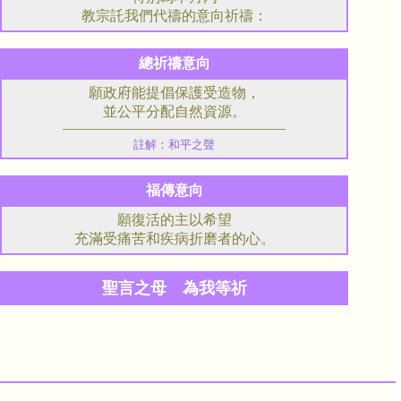
教宗託我們代禱的意向祈禱：
總祈禱意向
願政府能提倡保護受造物，
並公平分配自然資源。
註解：和平之聲
福傳意向
願復活的主以希望
充滿受痛苦和疾病折磨者的心。
聖言之母 為我等祈