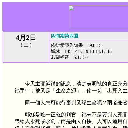
四旬期第四週
4月2日
（ 三 ）
依撒意亞先知書 49:8-15
聖詠 145[144]:8-9,13-14,17-18
若望福音 5:17-30
今天主耶穌講的訊息，清楚表明祂的真正身分
祂手中；祂又是「生命之源」，使一切「出死入生
同一個人怎可能行審判又賜生命呢？兩者兼容
耶穌是唯一正義的判官，祂來不是要判人死罪
帶給人永死或永罰，而是由人自抉。人可以運用自