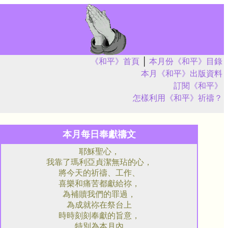
《和平》首頁
│
本月份《和平》目錄
本月《和平》出版資料
訂閱《和平》
怎樣利用《和平》祈禱？
本月每日奉獻禱文
耶穌聖心，
我靠了瑪利亞貞潔無玷的心，
將今天的祈禱、工作、
喜樂和痛苦都獻給祢，
為補贖我們的罪過，
為成就祢在祭台上
時時刻刻奉獻的旨意，
特別為本月內