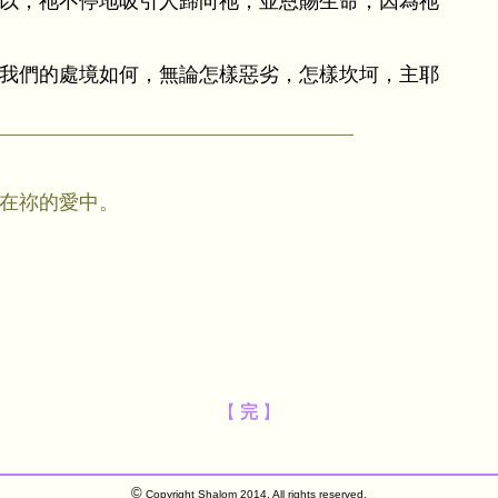
以，祂不停地吸引人歸向祂，並恩賜生命，因為祂
我們的處境如何，無論怎樣惡劣，怎樣坎坷，主耶
在祢的愛中。
【
完
】
©
Copyright Shalom 2014. All rights reserved.