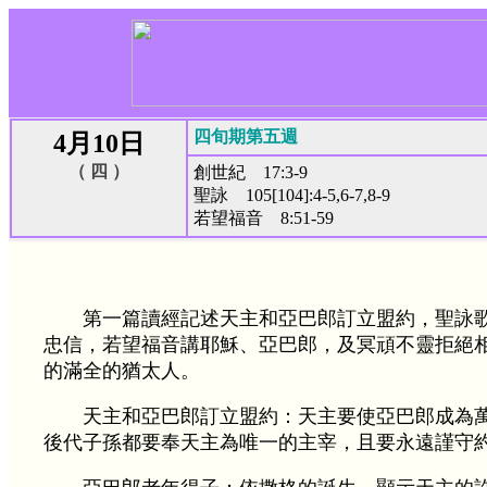
四旬期第五週
4月10日
（ 四 ）
創世紀 17:3-9
聖詠 105[104]:4-5,6-7,8-9
若望福音 8:51-59
第一篇讀經記述天主和亞巴郎訂立盟約，聖詠
忠信，若望福音講耶穌、亞巴郎，及冥頑不靈拒絕
的滿全的猶太人。
天主和亞巴郎訂立盟約：天主要使亞巴郎成為
後代子孫都要奉天主為唯一的主宰，且要永遠謹守