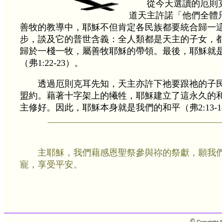
從今天選讀的厄則
道天主許諾「他們全體
善牧的教導中，耶穌不但肯定各民族都要統合歸一
步，談及它的普世含義：全人類都是天主的子女，
歸於一棧一牧，屬善牧耶穌的帶領。最後，耶穌就
（弗1:22-23）。
透過厄則克耳先知，天主亦許下祂要跟祂的子
盟約。藉著十字架上的犧牲，耶穌建立了這永久的
主修好。因此，耶穌本身就是我們的和平（弗2:13-1
主耶穌，我們藉感恩聖祭參與祢的祭獻，願我
寵，享受平安。
©
Copyright S