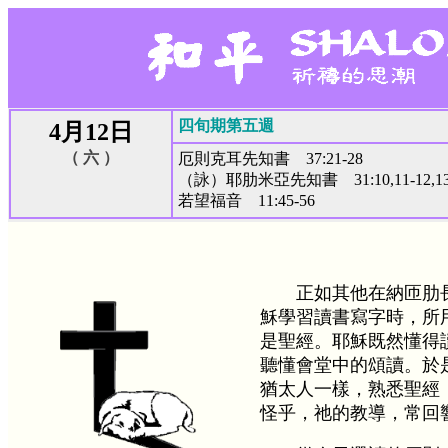
四旬期第五週
4月12日
（ 六 ）
厄則克耳先知書 37:21-28
（詠）耶肋米亞先知書 31:10,11-12,1
若望福音 11:45-56
正如其他在納匝肋
穌學習讀書寫字時，所
是聖經。耶穌既然懂得
聽懂會堂中的頌讀。於
猶太人一樣，熟悉聖經
怪乎，祂的教導，常回