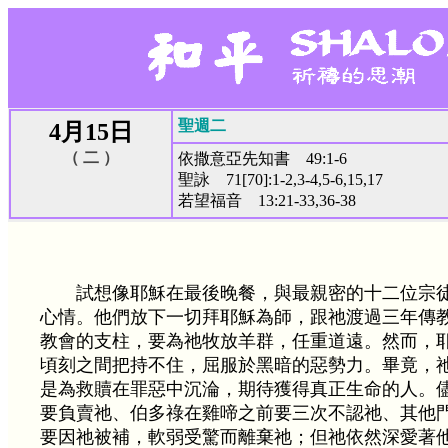
聖週二
4月15日
（ 二 ）
依撒意亞先知書 49:1-6
聖詠 71[70]:1-2,3-4,5-6,15,17
若望福音 13:21-33,36-38
試想像耶穌在最後晚餐，與最親密的十二位宗
心情。他們放下一切拜耶穌為師，跟祂渡過三年傳
教會的支柱，要為祂牧放羊群，任重道遠。然而，
頃刻之間把持不住，屈服於黑暗的惡勢力。畢竟，
是為救贖在罪惡中沉淪，期待獲得真正生命的人。
要負賣祂、伯多祿在雞啼之前要三次不認祂、其他
要因祂被補，軟弱受驚而離棄祂；但祂依然深愛著