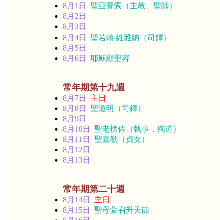
8月1日
聖亞豐索（主教、聖師）
8月2日
8月3日
8月4日
聖若翰‧維雅納（司鐸）
8月5日
8月6日
耶穌顯聖容
常年期第十九週
8月7日
主日
8月8日
聖道明（司鐸）
8月9日
8月10日
聖老楞佐（執事，殉道）
8月11日
聖嘉勒（貞女）
8月12日
8月13日
常年期第二十週
8月14日
主日
8月15日
聖母蒙召升天節