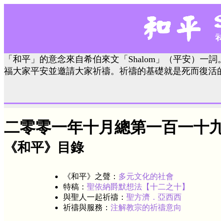
「和平」的意念來自希伯來文「Shalom」（平安）一詞
福大家平安並邀請大家祈禱。祈禱的基礎就是死而復活
二零零一年十月總第一百一十
《和平》目錄
《和平》之聲：
多元文化的社會
特稿：
聖依納爵默想法【十二之十】
與聖人一起祈禱：
聖方濟．亞西西
祈禱與服務：
注解教宗的祈禱意向