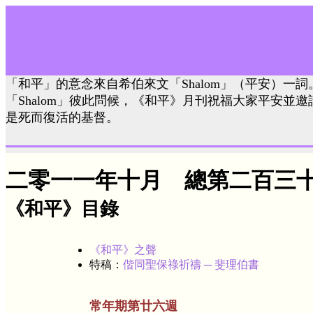
「和平」的意念來自希伯來文「Shalom」（平安）一
「Shalom」彼此問候，《和平》月刊祝福大家平安並
是死而復活的基督。
二零一一年十月 總第二百三
《和平》目錄
《和平》之聲
特稿：
偕同聖保祿祈禱 ─ 斐理伯書
常年期第廿六週