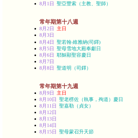
8月1日
聖亞豐索（主教、聖師）
常年期第十八週
8月2日
主日
8月3日
8月4日
聖若翰‧維雅納(司鐸)
8月5日
聖母雪地大殿奉獻日
8月6日
耶穌顯聖容慶日
8月7日
8月8日
聖道明（司鐸）
常年期第十九週
8月9日
主日
8月10日
聖老楞佐（執事，殉道）慶日
8月11日
聖嘉勒（貞女）
8月12日
8月13日
8月14日
8月15日
聖母蒙召升天節