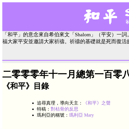
「和平」的意念來自希伯來文「Shalom」（平安）一詞
福大家平安並邀請大家祈禱。祈禱的基礎就是死而復活
二零零零年十一月總第一百零
《和平》目錄
追尋真理，導向天主：
《和平》之聲
特稿：
對枯骨的反思
瑪利亞的稱號：
瑪利亞 Mary