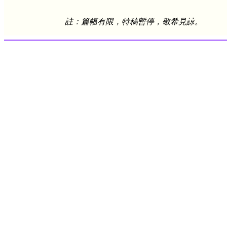
註：篇幅有限，特稿暫停，敬希見諒。