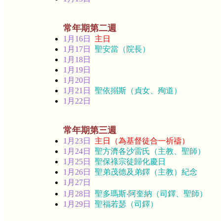
常年期第二週
1月16日
主日
1月17日
聖安當（院長）
1月18日
1月19日
1月20日
1月21日
聖依搦斯（貞女、殉道）
1月22日
常年期第三週
1月23日
主日（為基督徒合一祈禱）
1月24日
聖方濟各沙雷氏（主教、聖師）
1月25日
聖保祿宗徒歸化慶日
1月26日
聖弟茂德及弟鐸（主教）紀念
1月27日
1月28日
聖多瑪斯‧阿奎納（司鐸、聖師）
1月29日
聖福若瑟（司鐸）