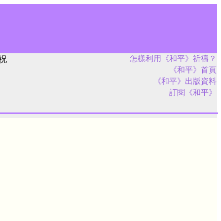
祝
怎樣利用《和平》祈禱？
《和平》首頁
《和平》出版資料
訂閱《和平》