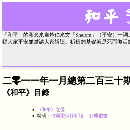
「和平」的意念來自希伯來文「Shalom」（平安）一詞
福大家平安並邀請大家祈禱。祈禱的基礎就是死而復活
二零一一年一月總第二百三十
《和平》目錄
《和平》之聲
特稿：
偕同聖保祿祈禱 ─ 斐理伯書