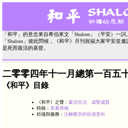
「和平」的意念來自希伯來文「Shalom」（平安）一
「Shalom」彼此問候，《和平》月刊祝福大家平安並
是死而復活的基督。
二零零四年十一月總第一百五
《和平》目錄
《和平》之聲：
蒙召生活 成聖成賢
特稿：
眾裏尋祂
祈禱與服務：
注解教宗的祈禱意向