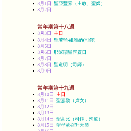
8月1日
聖亞豐索（主教、聖師）
8月2日
常年期第十八週
8月3日
主日
8月4日
聖若翰‧維雅納(司鐸)
8月5日
8月6日
耶穌顯聖容慶日
8月7日
8月8日
聖道明（司鐸）
8月9日
常年期第十九週
8月10日
主日
8月11日
聖嘉勒（貞女）
8月12日
8月13日
8月14日
聖高比（司鐸，殉道）
8月15日
聖母蒙召升天節