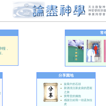
常
神糧
，
省。
分享園地
旋風中的石頭
新酒澆注新皮袋的恩寵
之旅
架
寶尊堂的擁抱
感謝主給我一頭孟加拉
虎
】