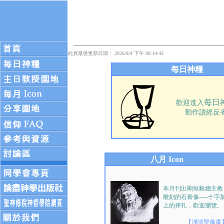
此頁最後更新日期： 2026/8/4 下午 06:14:43
每日神糧
每日
歡迎進入
勤作讀經反
八月 Icon
本月刊出剛恒毅總主教
雕刻的石膏像──十字
上的掙扎，歡迎瀏覽。
【淺談聖像畫