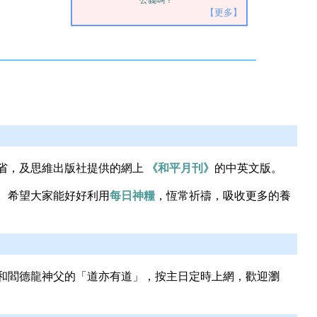
公義嗎？
【更多】
省，及思維出版社提供的網上
《和平月刊》
的中英文版。
。希望大家能好好利用
每日神糧
，恆常祈禱，吸收更多的養
和閻德龍神父的「道亦有道」，按主日定時上網，歡迎瀏