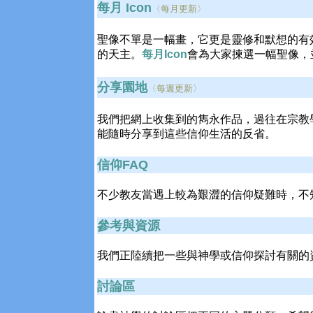
每月 Icon
〈每月更新〉
聖像不單是一幅畫，它更是靈修和默想的有
的天主。
每月Icon
會為大家揀選一幅聖像，
分享園地
〈每週更新〉
我們把網上收集到的雋永作品，過往在宗教
能隨時分享到這些信仰生活的反省。
信仰FAQ
不少教友當遇上較為艱澀的信仰疑難時，不
參考與資源
我們正陸續把一些與神學或信仰探討有關的
討論區