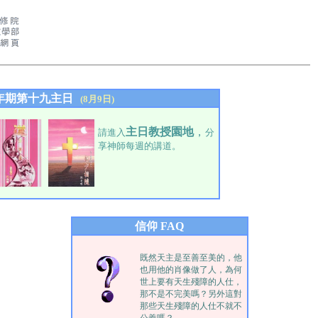
年期第十九主日
(8月9日)
主日教授園地
，
請進入
分
享神師每週的講道。
信仰 FAQ
既然天主是至善至美的，他
也用他的肖像做了人，為何
世上要有天生殘障的人仕，
那不是不完美嗎？另外這對
那些天生殘障的人仕不就不