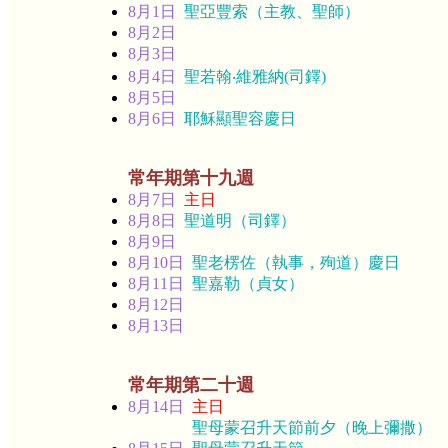
8月1日
聖亞豐索（主教、聖師）
8月2日
8月3日
8月4日
聖若翰‧維雅納(司鐸)
8月5日
8月6日
耶穌顯聖容慶日
常年期第十九週
8月7日
主日
8月8日
聖道明（司鐸）
8月9日
8月10日
聖老楞佐（執事，殉道）慶日
8月11日
聖嘉勒（貞女）
8月12日
8月13日
常年期第二十週
8月14日
主日
聖母蒙召升天節前夕（晚上彌撒）