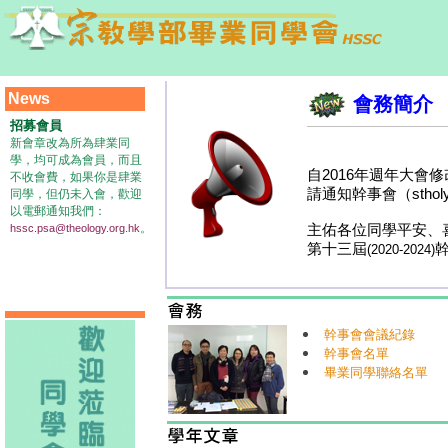
News
會務簡介
招募會員
新會章改為所為肆業同
學，均可成為會員，而且
自2016年週年大
不收會費，如果你是肆業
請通知幹事會（stho
同學，但仍未入會，歡迎
以電郵通知我們：
。
主佑各位同學平安、
hssc.psa@theology.org.hk
第十三屆
(2020-2024)
幹事會會議紀錄
幹事會名單
畢業同學聯絡名單