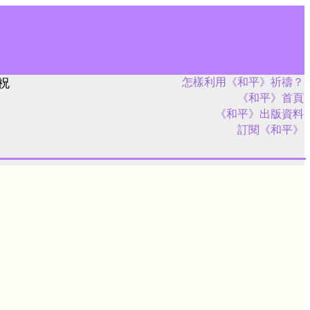
祝
怎樣利用《和平》祈禱？
《和平》首頁
《和平》出版資料
訂閱《和平》