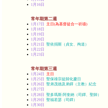
1月16日
常年期第二週
1月17日
主日(為基督徒合一祈禱)
1月18日
1月19日
1月20日
1月21日
聖依搦斯（貞女、殉道）
1月22日
1月23日
常年期第三週
1月24日
主日
1月25日
聖保祿宗徒歸化慶日
1月26日
聖弟茂德及弟鐸（主教）紀念
1月27日
1月28日
聖多瑪斯‧阿奎納（司鐸、聖師）
1月29日
聖福若瑟（司鐸）
1月30日