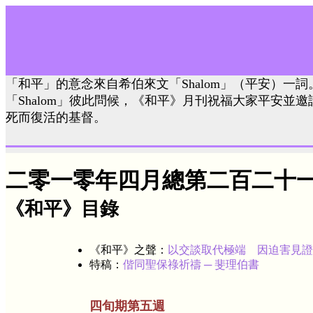
「和平」的意念來自希伯來文「Shalom」（平安）一
「Shalom」彼此問候，《和平》月刊祝福大家平安並
死而復活的基督。
二零一零年四月總第二百二十
《和平》目錄
《和平》之聲：
以交談取代極端 因迫害見證
特稿：
偕同聖保祿祈禱 ─ 斐理伯書
四旬期第五週